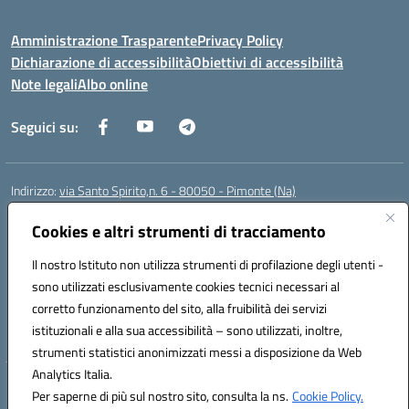
Amministrazione Trasparente
Privacy Policy
Dichiarazione di accessibilità
Obiettivi di accessibilità
Note legali
Albo online
Seguici su:
Indirizzo:
via Santo Spirito,n. 6 - 80050 - Pimonte (Na)
Centralino:
0818792130
Email:
naic86400x@istruzione.it
Posta elettronica certificata (PEC):
Cookies e altri strumenti di tracciamento
naic86400x@pec.istruzione.it
Codice fiscale: 82008870634
Il nostro Istituto non utilizza strumenti di profilazione degli utenti -
Codice meccanografico:
NAIC86400X
sono utilizzati esclusivamente cookies tecnici necessari al
Codice Indice delle Pubbliche Amministrazioni (IPA): ISTSC_NAIC86400X
corretto funzionamento del sito, alla fruibilità dei servizi
Codice unico di fatturazione (CUF): UF5NKX
istituzionali e alla sua accessibilità – sono utilizzati, inoltre,
strumenti statistici anonimizzati messi a disposizione da Web
Analytics Italia.
Hosting & Powered by 3D Solution S.r.l.
Per saperne di più sul nostro sito, consulta la ns.
Cookie Policy.