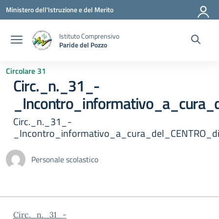
Vai ai contenuti
Vai al menu di navigazione
Vai al footer
Ministero dell'Istruzione e del Merito
Istituto Comprensivo
Paride del Pozzo
Circolare 31
Circ._n._31_-
_Incontro_informativo_a_cur
Circ._n._31_-
_Incontro_informativo_a_cura_del_CENTRO_
Personale scolastico
Circ._n._31_-