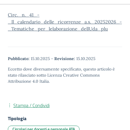
Circ._n._41_-
_Il_calendario_delle_ricorrenze_a.s._20252026_-
_Tematiche_per_lelaborazione_dellUda_plu
Pubblicato:
15.10.2025
-
Revisione:
15.10.2025
Eccetto dove diversamente specificato, questo articolo è
stato rilasciato sotto Licenza Creative Commons
Attribuzione 4.0 Italia.
Stampa / Condividi
Tipologia
Circolari per docenti e personale ATA