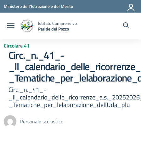
Vai ai contenuti
Vai al menu di navigazione
Vai al footer
Ministero dell'Istruzione e del Merito
Istituto Comprensivo
Paride del Pozzo
Circolare 41
Circ._n._41_-
_Il_calendario_delle_ricorrenz
_Tematiche_per_lelaborazione_d
Circ._n._41_-
_Il_calendario_delle_ricorrenze_a.s._20252026
_Tematiche_per_lelaborazione_dellUda_plu
Personale scolastico