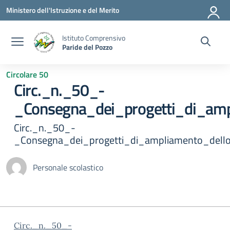
Vai ai contenuti
Vai al menu di navigazione
Vai al footer
Ministero dell'Istruzione e del Merito
Istituto Comprensivo
Paride del Pozzo
Circolare 50
Circ._n._50_-
_Consegna_dei_progetti_di_amp
Circ._n._50_-
_Consegna_dei_progetti_di_ampliamento_dello
Personale scolastico
Circ._n._50_-