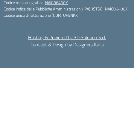
Codice meccanografico:
NAIC86400X
Codice Indice delle Pubbliche Amministrazioni (IPA): ISTSC_NAIC86400X
Codice unico di fatturazione (CUF): UF5NKX
Hosting & Powered by 3D Solution S.r.l.
Concept & Design by Designers Italia