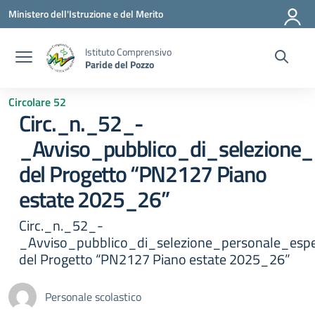
Vai ai contenuti
Vai al menu di navigazione
Vai al footer
Ministero dell'Istruzione e del Merito
Istituto Comprensivo
Paride del Pozzo
Circolare 52
Circ._n._52_-
_Avviso_pubblico_di_selezione_
del Progetto “PN2127 Piano
estate 2025_26”
Circ._n._52_-
_Avviso_pubblico_di_selezione_personale_espe
del Progetto “PN2127 Piano estate 2025_26”
Personale scolastico