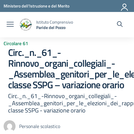
Vai ai contenuti
Vai al menu di navigazione
Vai al footer
Ministero dell'Istruzione e del Merito
Istituto Comprensivo
Paride del Pozzo
Circolare 61
Circ._n._61_-
Rinnovo_organi_collegiali_-
_Assemblea_genitori_per_le_ele
classe SSPG – variazione orario
Circ._n._61_-Rinnovo_organi_collegiali_-
_Assemblea_genitori_per_le_elezioni_dei_rappr
classe SSPG - variazione orario
Personale scolastico