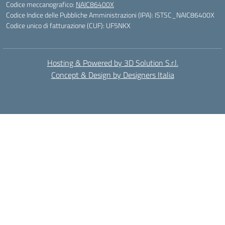
Codice meccanografico:
NAIC86400X
Codice Indice delle Pubbliche Amministrazioni (IPA): ISTSC_NAIC86400X
Codice unico di fatturazione (CUF): UF5NKX
Hosting & Powered by 3D Solution S.r.l.
Concept & Design by Designers Italia