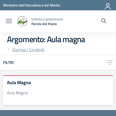
Vai ai contenuti
Vai al menu di navigazione
Vai al footer
Ministero dell'Istruzione e del Merito
Istituto Comprensivo
Paride del Pozzo
Argomento: Aula magna
Stampa / Condividi
FILTRI
Aula Magna
Aula Magna