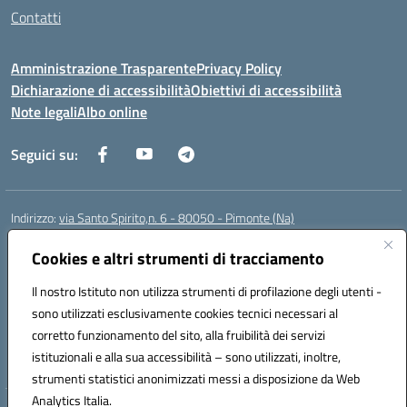
Contatti
Amministrazione Trasparente
Privacy Policy
Dichiarazione di accessibilità
Obiettivi di accessibilità
Note legali
Albo online
Seguici su:
Indirizzo:
via Santo Spirito,n. 6 - 80050 - Pimonte (Na)
Centralino:
0818792130
Email:
naic86400x@istruzione.it
Posta elettronica certificata (PEC):
Cookies e altri strumenti di tracciamento
naic86400x@pec.istruzione.it
Codice fiscale: 82008870634
Il nostro Istituto non utilizza strumenti di profilazione degli utenti -
Codice meccanografico:
NAIC86400X
sono utilizzati esclusivamente cookies tecnici necessari al
Codice Indice delle Pubbliche Amministrazioni (IPA): ISTSC_NAIC86400X
corretto funzionamento del sito, alla fruibilità dei servizi
Codice unico di fatturazione (CUF): UF5NKX
istituzionali e alla sua accessibilità – sono utilizzati, inoltre,
strumenti statistici anonimizzati messi a disposizione da Web
Analytics Italia.