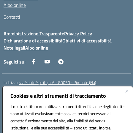
Albo online
Contatti
Amministrazione Trasparente
Privacy Policy
Dichiarazione di accessibilità
Obiettivi di accessibilità
Note legali
Albo online
Seguici su:
Indirizzo:
via Santo Spirito,n. 6 - 80050 - Pimonte (Na)
Centralino:
0818792130
Email:
naic86400x@istruzione.it
Posta elettronica certificata (PEC):
Cookies e altri strumenti di tracciamento
naic86400x@pec.istruzione.it
Codice fiscale: 82008870634
Il nostro Istituto non utilizza strumenti di profilazione degli utenti -
Codice meccanografico:
NAIC86400X
sono utilizzati esclusivamente cookies tecnici necessari al
Codice Indice delle Pubbliche Amministrazioni (IPA): ISTSC_NAIC86400X
corretto funzionamento del sito, alla fruibilità dei servizi
Codice unico di fatturazione (CUF): UF5NKX
istituzionali e alla sua accessibilità – sono utilizzati, inoltre,