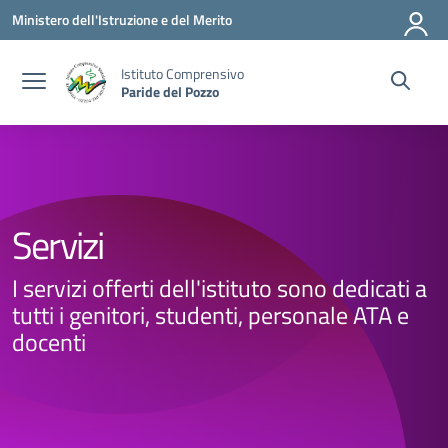
Vai ai contenuti
Vai al menu di navigazione
Vai al footer
Ministero dell'Istruzione e del Merito
Istituto Comprensivo
Paride del Pozzo
Servizi
I servizi offerti dell'istituto sono dedicati a
tutti i genitori, studenti, personale ATA e
docenti