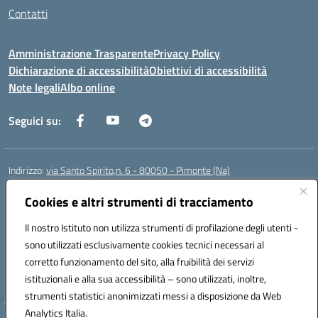
Contatti
Amministrazione Trasparente
Privacy Policy
Dichiarazione di accessibilità
Obiettivi di accessibilità
Note legali
Albo online
Seguici su:
Indirizzo:
via Santo Spirito,n. 6 - 80050 - Pimonte (Na)
Centralino:
0818792130
Email:
naic86400x@istruzione.it
Posta elettronica certificata (PEC):
Cookies e altri strumenti di tracciamento
naic86400x@pec.istruzione.it
Codice fiscale: 82008870634
Il nostro Istituto non utilizza strumenti di profilazione degli utenti -
Codice meccanografico:
NAIC86400X
sono utilizzati esclusivamente cookies tecnici necessari al
Codice Indice delle Pubbliche Amministrazioni (IPA): ISTSC_NAIC86400X
corretto funzionamento del sito, alla fruibilità dei servizi
Codice unico di fatturazione (CUF): UF5NKX
istituzionali e alla sua accessibilità – sono utilizzati, inoltre,
strumenti statistici anonimizzati messi a disposizione da Web
Analytics Italia.