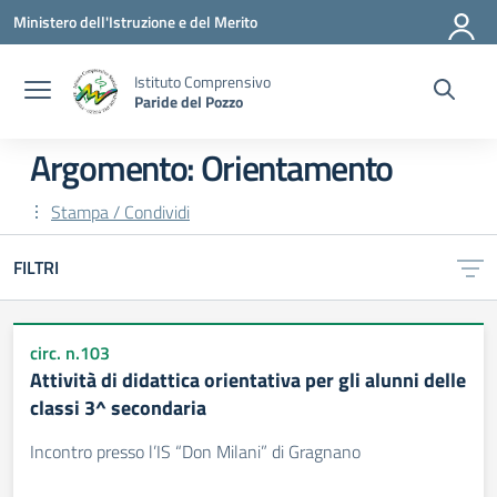
Vai ai contenuti
Vai al menu di navigazione
Vai al footer
Ministero dell'Istruzione e del Merito
Istituto Comprensivo
Paride del Pozzo
Argomento: Orientamento
Stampa / Condividi
FILTRI
circ. n.103
Attività di didattica orientativa per gli alunni delle
classi 3^ secondaria
Incontro presso l’IS “Don Milani” di Gragnano