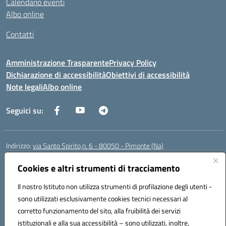
Calendario eventi
Albo online
Contatti
Amministrazione Trasparente
Privacy Policy
Dichiarazione di accessibilità
Obiettivi di accessibilità
Note legali
Albo online
Seguici su:
Indirizzo:
via Santo Spirito,n. 6 - 80050 - Pimonte (Na)
Centralino:
0818792130
Email:
naic86400x@istruzione.it
Posta elettronica certificata (PEC):
Cookies e altri strumenti di tracciamento
naic86400x@pec.istruzione.it
Codice fiscale: 82008870634
Il nostro Istituto non utilizza strumenti di profilazione degli utenti -
Codice meccanografico:
NAIC86400X
sono utilizzati esclusivamente cookies tecnici necessari al
Codice Indice delle Pubbliche Amministrazioni (IPA): ISTSC_NAIC86400X
corretto funzionamento del sito, alla fruibilità dei servizi
Codice unico di fatturazione (CUF): UF5NKX
istituzionali e alla sua accessibilità – sono utilizzati, inoltre,