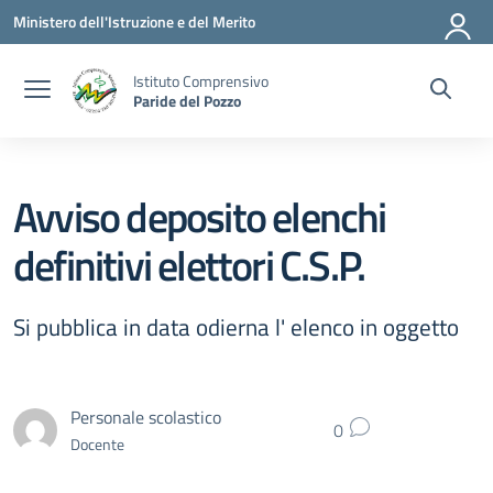
Vai ai contenuti
Vai al menu di navigazione
Vai al footer
Ministero dell'Istruzione e del Merito
Istituto Comprensivo
Paride del Pozzo
Avviso deposito elenchi
definitivi elettori C.S.P.
Si pubblica in data odierna l' elenco in oggetto
Personale scolastico
0
Docente