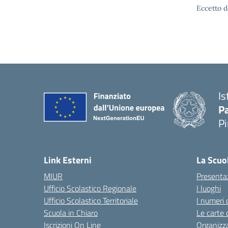
Eccetto d
Is
P
P
— 
Link Esterni
La Scuo
MIUR
Presenta
Ufficio Scolastico Regionale
I luoghi
Ufficio Scolastico Territoriale
I numeri 
Scuola in Chiaro
Le carte 
Iscrizioni On Line
Organizz