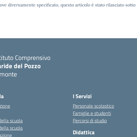
ove diversamente specificato, questo articolo è stato rilasciato sott
tituto Comprensivo
aride del Pozzo
imonte
Visita la pagina iniziale della scuola
la
I Servizi
zione
Personale scolastico
Famiglie e studenti
della scuola
Percorsi di studio
della scuola
Didattica
azione