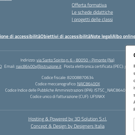
Offerta formativa
Le schede didattiche
I progetti delle classi
ione di accessibilità
Obiettivi di accessibilità
Note legali
Albo onlin
Indirizzo:
via Santo Spirito,n. 6 - 80050 - Pimonte (Na)
0
Email:
naic86400x@istruzione.it
Posta elettronica certificata (PEC):
naic8
Codice fiscale: 82008870634
Codice meccanografico:
NAIC86400X
Codice Indice delle Pubbliche Amministrazioni (IPA): ISTSC_NAIC86400X
Codice unico di fatturazione (CUF): UF5NKX
Hosting & Powered by 3D Solution S.r.l.
Concept & Design by Designers Italia