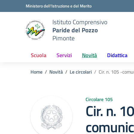
Vai ai contenuti
Vai al menu di navigazione
Vai al footer
Ministero dell'Istruzione e del Merito
Istituto Comprensivo
Paride del Pozzo
Pimonte
Scuola
Servizi
Novità
Didattica
Home
Novità
Le circolari
Cir. n. 105 -comu
Circolare 105
Cir. n. 1
comunic