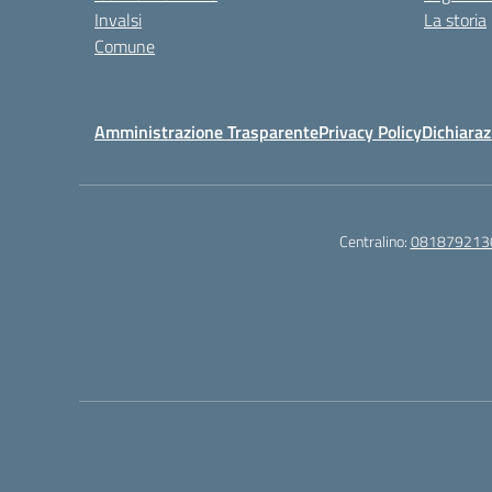
Invalsi
La storia
Comune
Amministrazione Trasparente
Privacy Policy
Dichiaraz
Centralino:
081879213