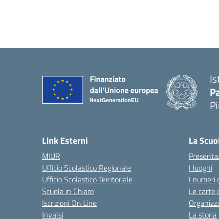
Is
P
P
— 
Link Esterni
La Scuo
MIUR
Presenta
Ufficio Scolastico Regionale
I luoghi
Ufficio Scolastico Territoriale
I numeri 
Scuola in Chiaro
Le carte 
Iscrizioni On Line
Organizz
Invalsi
La storia