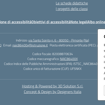
Le schede didattiche
I progetti delle classi
ione di accessibilità
Obiettivi di accessibilità
Note legali
Albo onlin
Indirizzo:
via Santo Spirito,n. 6 - 80050 - Pimonte (Na)
0
Email:
naic86400x@istruzione.it
Posta elettronica certificata (PEC):
naic8
Codice fiscale: 82008870634
Codice meccanografico:
NAIC86400X
Codice Indice delle Pubbliche Amministrazioni (IPA): ISTSC_NAIC86400X
Codice unico di fatturazione (CUF): UF5NKX
Hosting & Powered by 3D Solution S.r.l.
Concept & Design by Designers Italia