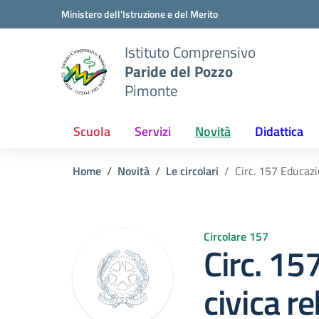
Vai ai contenuti
Vai al menu di navigazione
Vai al footer
Ministero dell'Istruzione e del Merito
Istituto Comprensivo
Paride del Pozzo
Pimonte
Scuola
Servizi
Novità
Didattica
Home
Novità
Le circolari
Circ. 157 Educazi
Circolare 157
Circ. 15
civica re