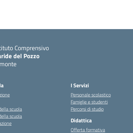
tituto Comprensivo
aride del Pozzo
imonte
Visita la pagina iniziale della scuola
la
I Servizi
zione
Personale scolastico
Famiglie e studenti
della scuola
Percorsi di studio
della scuola
Didattica
azione
Offerta formativa