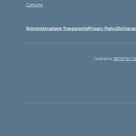
Comune
Amministrazione Trasparente
Privacy Policy
Dichiaraz
Centralino:
081879213