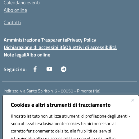
Calendario eventi
Albo online
Contatti
Amministrazione Trasparente
Privacy Policy
Dichiarazione di accessibilità
Obiettivi di accessibilità
Note legali
Albo online
Seguici su:
Indirizzo:
via Santo Spirito,n. 6 - 80050 - Pimonte (Na)
Centralino:
0818792130
Email:
naic86400x@istruzione.it
Posta elettronica certificata (PEC):
Cookies e altri strumenti di tracciamento
naic86400x@pec.istruzione.it
Codice fiscale: 82008870634
Il nostro Istituto non utilizza strumenti di profilazione degli utenti -
Codice meccanografico:
NAIC86400X
sono utilizzati esclusivamente cookies tecnici necessari al
Codice Indice delle Pubbliche Amministrazioni (IPA): ISTSC_NAIC86400X
corretto funzionamento del sito, alla fruibilità dei servizi
Codice unico di fatturazione (CUF): UF5NKX
istituzionali e alla sua accessibilità – sono utilizzati, inoltre,