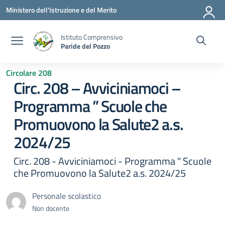
Vai ai contenuti
Vai al menu di navigazione
Vai al footer
Ministero dell'Istruzione e del Merito
Istituto Comprensivo
Paride del Pozzo
Circolare 208
Circ. 208 – Avviciniamoci –
Programma ” Scuole che
Promuovono la Salute2 a.s.
2024/25
Circ. 208 - Avviciniamoci - Programma " Scuole
che Promuovono la Salute2 a.s. 2024/25
Personale scolastico
Non docente