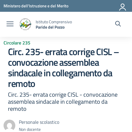
Vai ai contenuti
Vai al menu di navigazione
Vai al footer
Ministero dell'Istruzione e del Merito
Istituto Comprensivo
Paride del Pozzo
Circolare 235
Circ. 235- errata corrige CISL –
convocazione assemblea
sindacale in collegamento da
remoto
Circ. 235- errata corrige CISL - convocazione
assemblea sindacale in collegamento da
remoto
Personale scolastico
Non docente