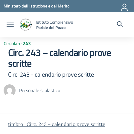
Vai ai contenuti
Vai al menu di navigazione
Vai al footer
Ministero dell'Istruzione e del Merito
Istituto Comprensivo
Paride del Pozzo
Circolare 243
Circ. 243 – calendario prove
scritte
Circ. 243 - calendario prove scritte
Personale scolastico
timbro_Circ. 243 – calendario prove scritte