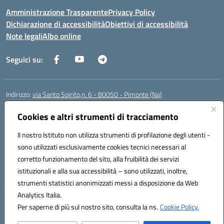
Amministrazione Trasparente
Privacy Policy
Dichiarazione di accessibilità
Obiettivi di accessibilità
Note legali
Albo online
Seguici su:
Indirizzo:
via Santo Spirito,n. 6 - 80050 - Pimonte (Na)
Centralino:
0818792130
Email:
naic86400x@istruzione.it
Posta elettronica certificata (PEC):
Cookies e altri strumenti di tracciamento
naic86400x@pec.istruzione.it
Codice fiscale: 82008870634
Il nostro Istituto non utilizza strumenti di profilazione degli utenti -
Codice meccanografico:
NAIC86400X
sono utilizzati esclusivamente cookies tecnici necessari al
Codice Indice delle Pubbliche Amministrazioni (IPA): ISTSC_NAIC86400X
corretto funzionamento del sito, alla fruibilità dei servizi
Codice unico di fatturazione (CUF): UF5NKX
istituzionali e alla sua accessibilità – sono utilizzati, inoltre,
strumenti statistici anonimizzati messi a disposizione da Web
Analytics Italia.
Hosting & Powered by 3D Solution S.r.l.
Per saperne di più sul nostro sito, consulta la ns.
Cookie Policy.
Concept & Design by Designers Italia