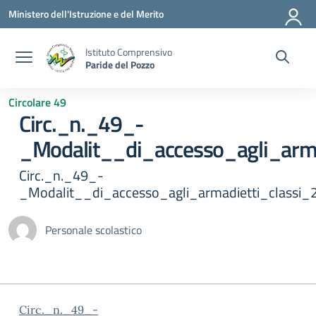
Vai ai contenuti
Vai al menu di navigazione
Vai al footer
Ministero dell'Istruzione e del Merito
Istituto Comprensivo
Paride del Pozzo
Circolare 49
Circ._n._49_-
_Modalit__di_accesso_agli_arm
Circ._n._49_-
_Modalit__di_accesso_agli_armadietti_classi
Personale scolastico
Circ._n._49_-