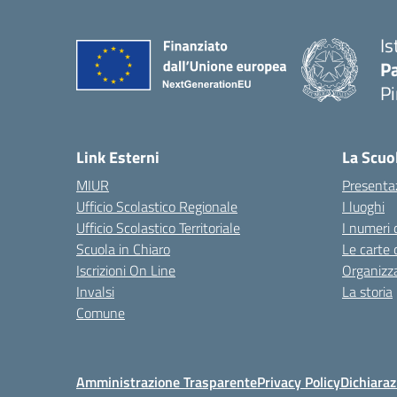
Is
P
P
— 
Link Esterni
La Scuo
MIUR
Presenta
Ufficio Scolastico Regionale
I luoghi
Ufficio Scolastico Territoriale
I numeri 
Scuola in Chiaro
Le carte 
Iscrizioni On Line
Organizz
Invalsi
La storia
Comune
Amministrazione Trasparente
Privacy Policy
Dichiaraz