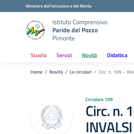
Vai ai contenuti
Vai al menu di navigazione
Vai al footer
Ministero dell'Istruzione e del Merito
Istituto Comprensivo
Paride del Pozzo
Pimonte
Scuola
Servizi
Novità
Didattica
Home
Novità
Le circolari
Circ. n. 109 – W
Circolare 109
Circ. n.
INVALSI