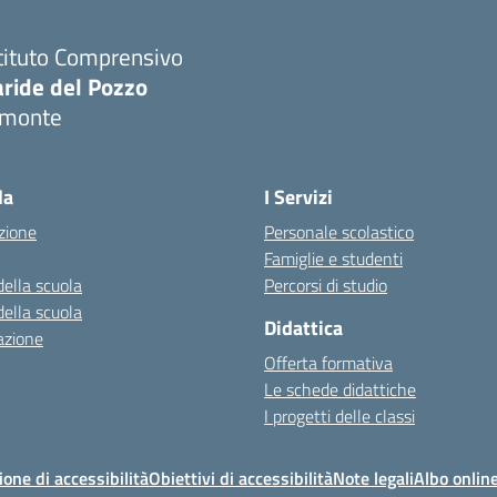
tituto Comprensivo
aride del Pozzo
imonte
Visita la pagina iniziale della scuola
la
I Servizi
zione
Personale scolastico
Famiglie e studenti
della scuola
Percorsi di studio
della scuola
Didattica
azione
Offerta formativa
Le schede didattiche
I progetti delle classi
ione di accessibilità
Obiettivi di accessibilità
Note legali
Albo onlin