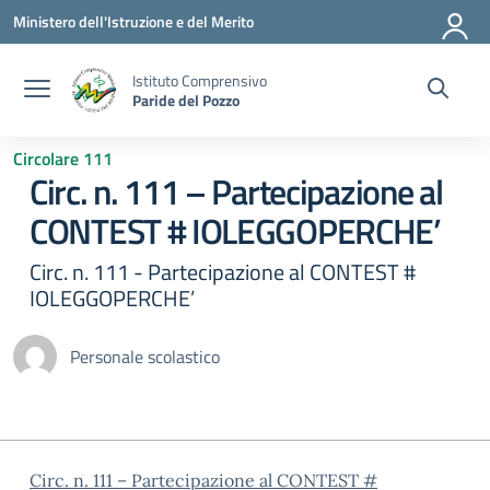
Vai ai contenuti
Vai al menu di navigazione
Vai al footer
Ministero dell'Istruzione e del Merito
Istituto Comprensivo
Paride del Pozzo
Circolare 111
Circ. n. 111 – Partecipazione al
CONTEST # IOLEGGOPERCHE’
Circ. n. 111 - Partecipazione al CONTEST #
IOLEGGOPERCHE’
Personale scolastico
Circ. n. 111 – Partecipazione al CONTEST #