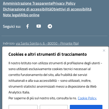
Amministrazione Trasparente
Privacy Policy
Dichiarazione di accessibilità
Obiettivi di accessibilità
Note legali
Albo online
Seguici su:
Indirizzo:
via Santo Spirito,n. 6 - 80050 - Pimonte (Na)
Centralino:
0818792130
Email:
naic86400x@istruzione.it
Posta elettronica certificata (PEC):
Cookies e altri strumenti di tracciamento
naic86400x@pec.istruzione.it
Codice fiscale: 82008870634
Il nostro Istituto non utilizza strumenti di profilazione degli utenti -
Codice meccanografico:
NAIC86400X
sono utilizzati esclusivamente cookies tecnici necessari al
Codice Indice delle Pubbliche Amministrazioni (IPA): ISTSC_NAIC86400X
corretto funzionamento del sito, alla fruibilità dei servizi
Codice unico di fatturazione (CUF): UF5NKX
istituzionali e alla sua accessibilità – sono utilizzati, inoltre,
strumenti statistici anonimizzati messi a disposizione da Web
Analytics Italia.
Hosting & Powered by 3D Solution S.r.l.
Per saperne di più sul nostro sito, consulta la ns.
Cookie Policy.
Concept & Design by Designers Italia