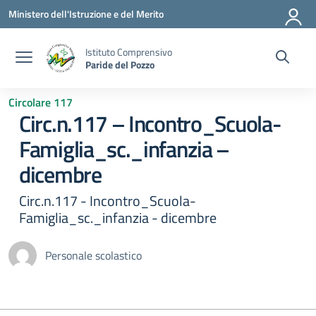
Vai ai contenuti
Vai al menu di navigazione
Vai al footer
Ministero dell'Istruzione e del Merito
Istituto Comprensivo
Paride del Pozzo
Circolare 117
Circ.n.117 – Incontro_Scuola-
Famiglia_sc._infanzia –
dicembre
Circ.n.117 - Incontro_Scuola-
Famiglia_sc._infanzia - dicembre
Personale scolastico