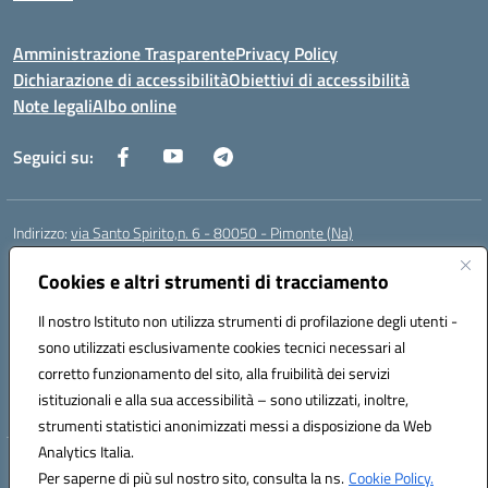
Amministrazione Trasparente
Privacy Policy
Dichiarazione di accessibilità
Obiettivi di accessibilità
Note legali
Albo online
Seguici su:
Indirizzo:
via Santo Spirito,n. 6 - 80050 - Pimonte (Na)
Centralino:
0818792130
Email:
naic86400x@istruzione.it
Posta elettronica certificata (PEC):
Cookies e altri strumenti di tracciamento
naic86400x@pec.istruzione.it
Codice fiscale: 82008870634
Il nostro Istituto non utilizza strumenti di profilazione degli utenti -
Codice meccanografico:
NAIC86400X
sono utilizzati esclusivamente cookies tecnici necessari al
Codice Indice delle Pubbliche Amministrazioni (IPA): ISTSC_NAIC86400X
corretto funzionamento del sito, alla fruibilità dei servizi
Codice unico di fatturazione (CUF): UF5NKX
istituzionali e alla sua accessibilità – sono utilizzati, inoltre,
strumenti statistici anonimizzati messi a disposizione da Web
Analytics Italia.
Hosting & Powered by 3D Solution S.r.l.
Per saperne di più sul nostro sito, consulta la ns.
Cookie Policy.