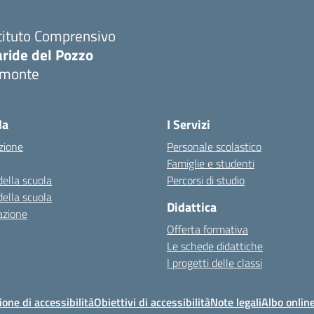
tituto Comprensivo
aride del Pozzo
imonte
Visita la pagina iniziale della scuola
la
I Servizi
zione
Personale scolastico
Famiglie e studenti
della scuola
Percorsi di studio
della scuola
Didattica
azione
Offerta formativa
Le schede didattiche
I progetti delle classi
ione di accessibilità
Obiettivi di accessibilità
Note legali
Albo onlin