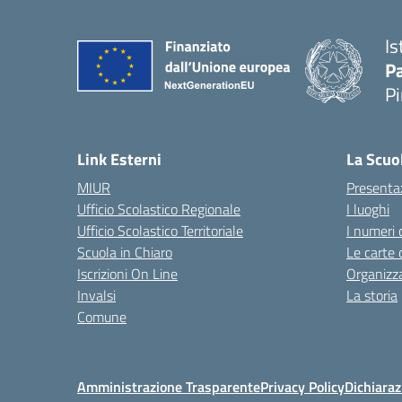
Is
P
P
— 
Link Esterni
La Scuo
MIUR
Presenta
Ufficio Scolastico Regionale
I luoghi
Ufficio Scolastico Territoriale
I numeri 
Scuola in Chiaro
Le carte 
Iscrizioni On Line
Organizz
Invalsi
La storia
Comune
Amministrazione Trasparente
Privacy Policy
Dichiaraz