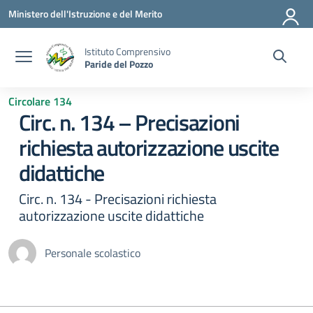
Vai ai contenuti
Vai al menu di navigazione
Vai al footer
Ministero dell'Istruzione e del Merito
Istituto Comprensivo
Paride del Pozzo
Circolare 134
Circ. n. 134 – Precisazioni
richiesta autorizzazione uscite
didattiche
Circ. n. 134 - Precisazioni richiesta
autorizzazione uscite didattiche
Personale scolastico