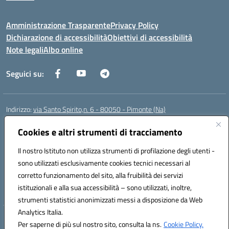
Amministrazione Trasparente
Privacy Policy
Dichiarazione di accessibilità
Obiettivi di accessibilità
Note legali
Albo online
Seguici su:
Indirizzo:
via Santo Spirito,n. 6 - 80050 - Pimonte (Na)
Centralino:
0818792130
Email:
naic86400x@istruzione.it
Posta elettronica certificata (PEC):
Cookies e altri strumenti di tracciamento
naic86400x@pec.istruzione.it
Codice fiscale: 82008870634
Il nostro Istituto non utilizza strumenti di profilazione degli utenti -
Codice meccanografico:
NAIC86400X
sono utilizzati esclusivamente cookies tecnici necessari al
Codice Indice delle Pubbliche Amministrazioni (IPA): ISTSC_NAIC86400X
corretto funzionamento del sito, alla fruibilità dei servizi
Codice unico di fatturazione (CUF): UF5NKX
istituzionali e alla sua accessibilità – sono utilizzati, inoltre,
strumenti statistici anonimizzati messi a disposizione da Web
Analytics Italia.
Hosting & Powered by 3D Solution S.r.l.
Per saperne di più sul nostro sito, consulta la ns.
Cookie Policy.