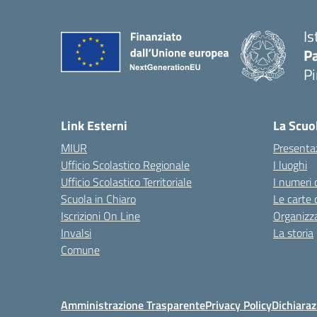
Is
P
P
— 
Link Esterni
La Scuo
MIUR
Presenta
Ufficio Scolastico Regionale
I luoghi
Ufficio Scolastico Territoriale
I numeri 
Scuola in Chiaro
Le carte 
Iscrizioni On Line
Organizz
Invalsi
La storia
Comune
Amministrazione Trasparente
Privacy Policy
Dichiaraz