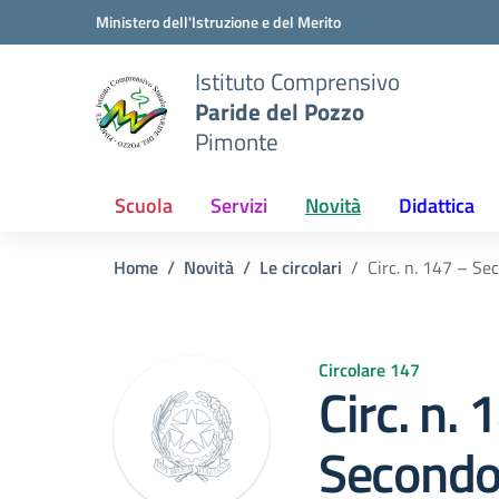
Vai ai contenuti
Vai al menu di navigazione
Vai al footer
Ministero dell'Istruzione e del Merito
Istituto Comprensivo
Paride del Pozzo
Pimonte
Scuola
Servizi
Novità
Didattica
Home
Novità
Le circolari
Circ. n. 147 – S
Circolare 147
Circ. n. 
Secondo