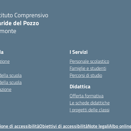
tituto Comprensivo
aride del Pozzo
imonte
Visita la pagina iniziale della scuola
la
I Servizi
zione
Personale scolastico
Famiglie e studenti
della scuola
Percorsi di studio
della scuola
Didattica
azione
Offerta formativa
Le schede didattiche
I progetti delle classi
ione di accessibilità
Obiettivi di accessibilità
Note legali
Albo onlin