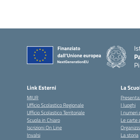
Is
P
P
— 
Link Esterni
La Scuo
MIUR
Presenta
Ufficio Scolastico Regionale
I luoghi
Ufficio Scolastico Territoriale
I numeri 
Scuola in Chiaro
Le carte 
Iscrizioni On Line
Organizz
Invalsi
La storia