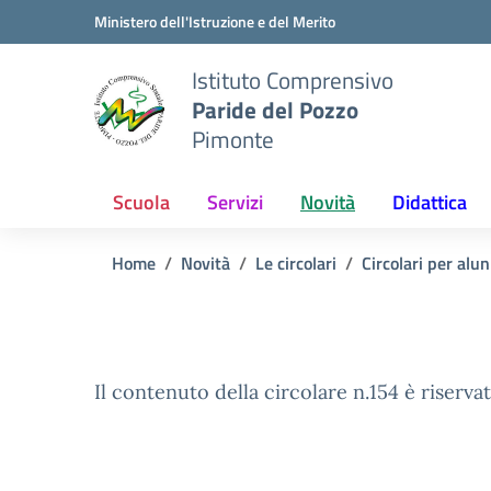
Vai ai contenuti
Vai al menu di navigazione
Vai al footer
Ministero dell'Istruzione e del Merito
Istituto Comprensivo
Paride del Pozzo
Pimonte
Scuola
Servizi
Novità
Didattica
Home
Novità
Le circolari
Circolari per alun
Il contenuto della circolare n.154 è riservat