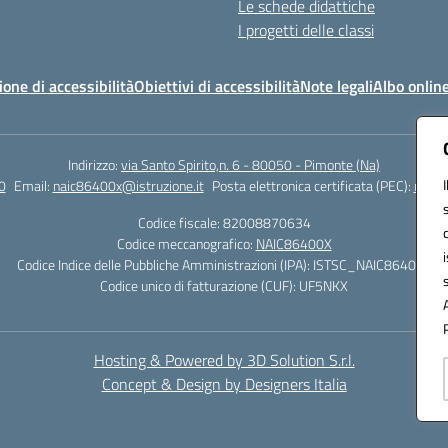
Le schede didattiche
I progetti delle classi
ione di accessibilità
Obiettivi di accessibilità
Note legali
Albo onlin
Indirizzo:
via Santo Spirito,n. 6 - 80050 - Pimonte (Na)
0
Email:
naic86400x@istruzione.it
Posta elettronica certificata (PEC):
naic8
Codice fiscale: 82008870634
Codice meccanografico:
NAIC86400X
Codice Indice delle Pubbliche Amministrazioni (IPA): ISTSC_NAIC86400X
Codice unico di fatturazione (CUF): UF5NKX
Hosting & Powered by 3D Solution S.r.l.
Concept & Design by Designers Italia