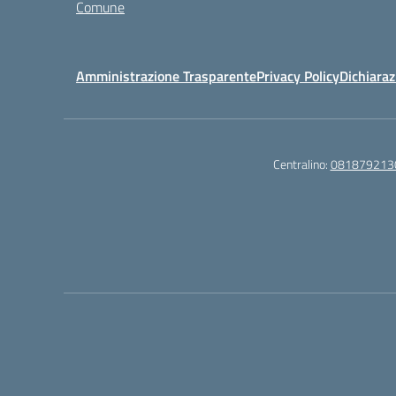
Comune
Amministrazione Trasparente
Privacy Policy
Dichiaraz
Centralino:
081879213