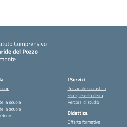
tituto Comprensivo
aride del Pozzo
imonte
Visita la pagina iniziale della scuola
la
I Servizi
zione
Personale scolastico
Famiglie e studenti
della scuola
Percorsi di studio
della scuola
Didattica
azione
Offerta formativa