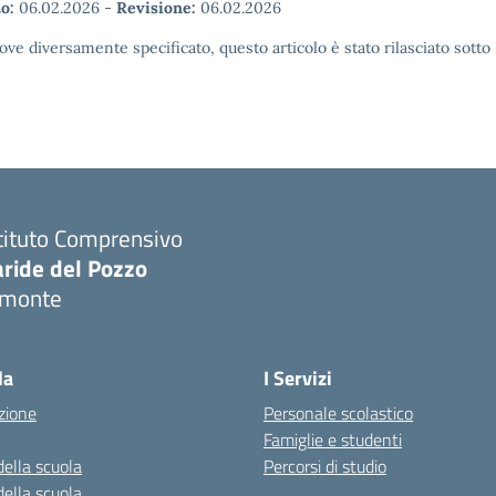
o:
06.02.2026
-
Revisione:
06.02.2026
ove diversamente specificato, questo articolo è stato rilasciato sott
tituto Comprensivo
aride del Pozzo
imonte
Visita la pagina iniziale della scuola
la
I Servizi
zione
Personale scolastico
Famiglie e studenti
della scuola
Percorsi di studio
della scuola