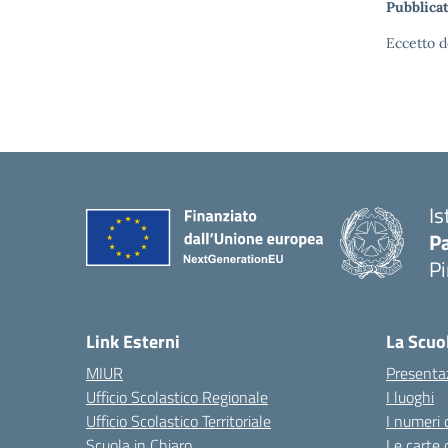
Pubblicat
Eccetto d
Is
P
P
— 
Link Esterni
La Scuo
MIUR
Presenta
Ufficio Scolastico Regionale
I luoghi
Ufficio Scolastico Territoriale
I numeri 
Scuola in Chiaro
Le carte 