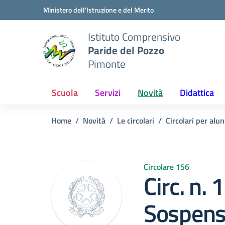
Vai ai contenuti
Vai al menu di navigazione
Vai al footer
Ministero dell'Istruzione e del Merito
Istituto Comprensivo
Paride del Pozzo
Pimonte
Scuola
Servizi
Novità
Didattica
Home
Novità
Le circolari
Circolari per alun
Circolare 156
Circ. n. 
Sospensi