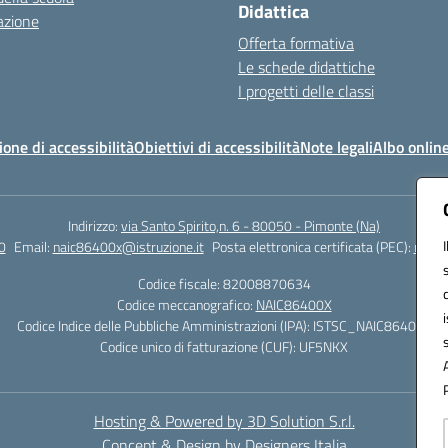
Didattica
azione
Offerta formativa
Le schede didattiche
I progetti delle classi
ione di accessibilità
Obiettivi di accessibilità
Note legali
Albo onlin
Indirizzo:
via Santo Spirito,n. 6 - 80050 - Pimonte (Na)
0
Email:
naic86400x@istruzione.it
Posta elettronica certificata (PEC):
naic8
Codice fiscale: 82008870634
Codice meccanografico:
NAIC86400X
Codice Indice delle Pubbliche Amministrazioni (IPA): ISTSC_NAIC86400X
Codice unico di fatturazione (CUF): UF5NKX
Hosting & Powered by 3D Solution S.r.l.
Concept & Design by Designers Italia