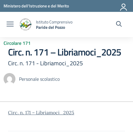
Vai ai contenuti
Vai al menu di navigazione
Vai al footer
Ministero dell'Istruzione e del Merito
Istituto Comprensivo
Paride del Pozzo
Circolare 171
Circ. n. 171 – Libriamoci_2025
Circ. n. 171 - Libriamoci_2025
Personale scolastico
Circ. n. 171 – Libriamoci_2025