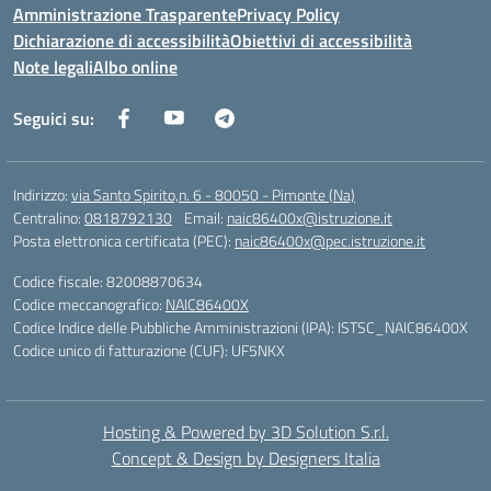
Amministrazione Trasparente
Privacy Policy
Dichiarazione di accessibilità
Obiettivi di accessibilità
Note legali
Albo online
Seguici su:
Indirizzo:
via Santo Spirito,n. 6 - 80050 - Pimonte (Na)
Centralino:
0818792130
Email:
naic86400x@istruzione.it
Posta elettronica certificata (PEC):
naic86400x@pec.istruzione.it
Codice fiscale: 82008870634
Codice meccanografico:
NAIC86400X
Codice Indice delle Pubbliche Amministrazioni (IPA): ISTSC_NAIC86400X
Codice unico di fatturazione (CUF): UF5NKX
Hosting & Powered by 3D Solution S.r.l.
Concept & Design by Designers Italia