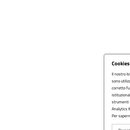
Cookies 
Il nostro I
sono utiliz
corretto fu
istituzional
strumenti 
Analytics It
Per saperne