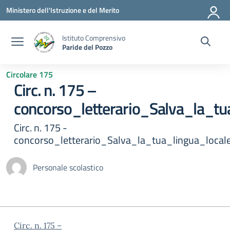
Vai ai contenuti
Vai al menu di navigazione
Vai al footer
Ministero dell'Istruzione e del Merito
Istituto Comprensivo
Paride del Pozzo
Circolare 175
Circ. n. 175 –
concorso_letterario_Salva_la_tu
Circ. n. 175 -
concorso_letterario_Salva_la_tua_lingua_local
Personale scolastico
Circ. n. 175 –