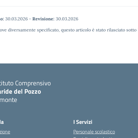
o:
30.03.2026
-
Revisione:
30.03.2026
ove diversamente specificato, questo articolo è stato rilasciato sott
tituto Comprensivo
aride del Pozzo
imonte
Visita la pagina iniziale della scuola
la
I Servizi
zione
Personale scolastico