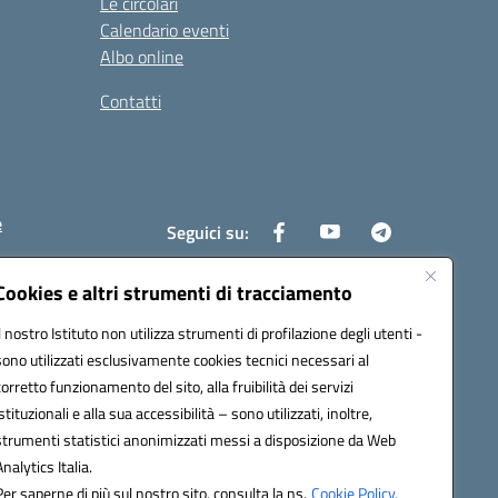
Le circolari
Calendario eventi
Albo online
Contatti
e
Seguici su:
Cookies e altri strumenti di tracciamento
Il nostro Istituto non utilizza strumenti di profilazione degli utenti -
6400x@pec.istruzione.it
sono utilizzati esclusivamente cookies tecnici necessari al
corretto funzionamento del sito, alla fruibilità dei servizi
istituzionali e alla sua accessibilità – sono utilizzati, inoltre,
strumenti statistici anonimizzati messi a disposizione da Web
Analytics Italia.
Per saperne di più sul nostro sito, consulta la ns.
Cookie Policy.