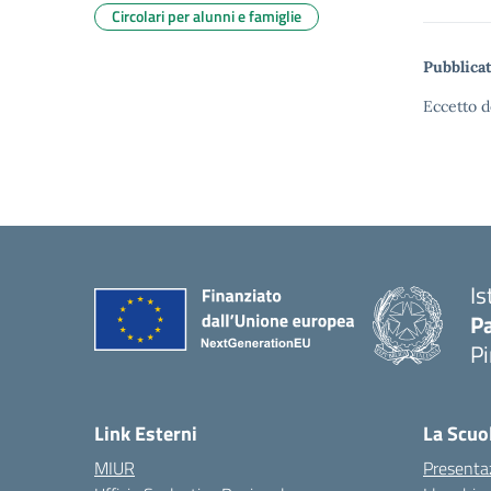
Circolari per alunni e famiglie
Pubblicat
Eccetto d
Is
P
P
— 
Link Esterni
La Scuo
MIUR
Presenta