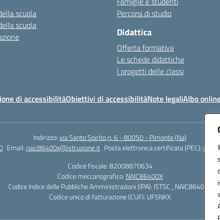
Famiglie e studenti
della scuola
Percorsi di studio
della scuola
Didattica
azione
Offerta formativa
Le schede didattiche
I progetti delle classi
ione di accessibilità
Obiettivi di accessibilità
Note legali
Albo onlin
Indirizzo:
via Santo Spirito,n. 6 - 80050 - Pimonte (Na)
0
Email:
naic86400x@istruzione.it
Posta elettronica certificata (PEC):
naic8
Codice fiscale: 82008870634
Codice meccanografico:
NAIC86400X
Codice Indice delle Pubbliche Amministrazioni (IPA): ISTSC_NAIC86400X
Codice unico di fatturazione (CUF): UF5NKX