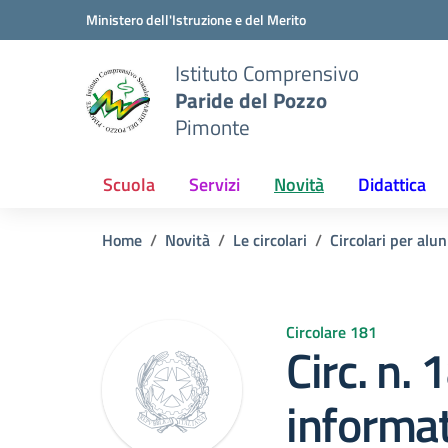
Vai ai contenuti
Vai al menu di navigazione
Vai al footer
Ministero dell'Istruzione e del Merito
Istituto Comprensivo
Paride del Pozzo
Pimonte
Scuola
Servizi
Novità
Didattica
Home
Novità
Le circolari
Circolari per alun
Circolare 181
Circ. n.
informat