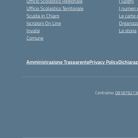
Ufficio Scolastico Regionale
I luoghi
Ufficio Scolastico Territoriale
I numeri 
Scuola in Chiaro
Le carte 
Iscrizioni On Line
Organizz
Invalsi
La storia
Comune
Amministrazione Trasparente
Privacy Policy
Dichiaraz
Centralino:
081879213