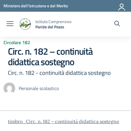
Vai ai contenuti
Vai al menu di navigazione
Vai al footer
Ministero dell'Istruzione e del Merito
Istituto Comprensivo
Paride del Pozzo
Circolare 182
Circ. n. 182 – continuità
didattica sostegno
Circ. n. 182 - continuità didattica sostegno
Personale scolastico
timbro_Circ. n. 182 – continuità didattica sostegno