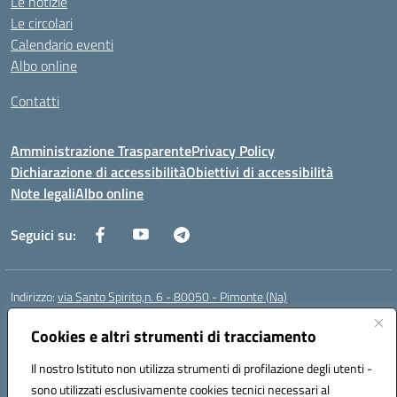
Le notizie
Le circolari
Calendario eventi
Albo online
Contatti
Amministrazione Trasparente
Privacy Policy
Dichiarazione di accessibilità
Obiettivi di accessibilità
Note legali
Albo online
Seguici su:
Indirizzo:
via Santo Spirito,n. 6 - 80050 - Pimonte (Na)
Centralino:
0818792130
Email:
naic86400x@istruzione.it
Posta elettronica certificata (PEC):
Cookies e altri strumenti di tracciamento
naic86400x@pec.istruzione.it
Codice fiscale: 82008870634
Il nostro Istituto non utilizza strumenti di profilazione degli utenti -
Codice meccanografico:
NAIC86400X
sono utilizzati esclusivamente cookies tecnici necessari al