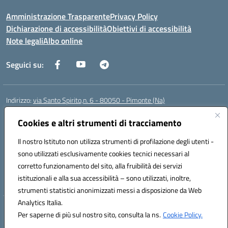
Amministrazione Trasparente
Privacy Policy
Dichiarazione di accessibilità
Obiettivi di accessibilità
Note legali
Albo online
Seguici su:
Indirizzo:
via Santo Spirito,n. 6 - 80050 - Pimonte (Na)
Centralino:
0818792130
Email:
naic86400x@istruzione.it
Posta elettronica certificata (PEC):
Cookies e altri strumenti di tracciamento
naic86400x@pec.istruzione.it
Codice fiscale: 82008870634
Il nostro Istituto non utilizza strumenti di profilazione degli utenti -
Codice meccanografico:
NAIC86400X
sono utilizzati esclusivamente cookies tecnici necessari al
Codice Indice delle Pubbliche Amministrazioni (IPA): ISTSC_NAIC86400X
corretto funzionamento del sito, alla fruibilità dei servizi
Codice unico di fatturazione (CUF): UF5NKX
istituzionali e alla sua accessibilità – sono utilizzati, inoltre,
strumenti statistici anonimizzati messi a disposizione da Web
Analytics Italia.
Hosting & Powered by 3D Solution S.r.l.
Per saperne di più sul nostro sito, consulta la ns.
Cookie Policy.
Concept & Design by Designers Italia