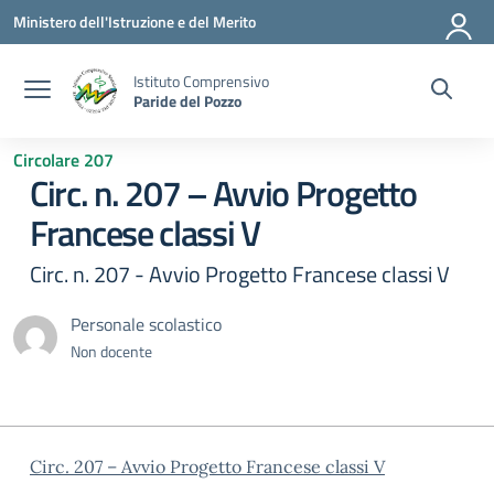
Vai ai contenuti
Vai al menu di navigazione
Vai al footer
Ministero dell'Istruzione e del Merito
Istituto Comprensivo
Paride del Pozzo
Circolare 207
Circ. n. 207 – Avvio Progetto
Francese classi V
Circ. n. 207 - Avvio Progetto Francese classi V
Personale scolastico
Non docente
Circ. 207 – Avvio Progetto Francese classi V