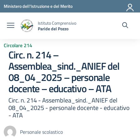
Vai ai contenuti
Vai al menu di navigazione
Vai al footer
Ministero dell'Istruzione e del Merito
Istituto Comprensivo
Paride del Pozzo
Circolare 214
Circ. n. 214 –
Assemblea_sind._ANIEF del
08_04_2025 – personale
docente – educativo – ATA
Circ. n. 214 - Assemblea_sind._ANIEF del
08_04_2025 - personale docente - educativo
- ATA
Personale scolastico