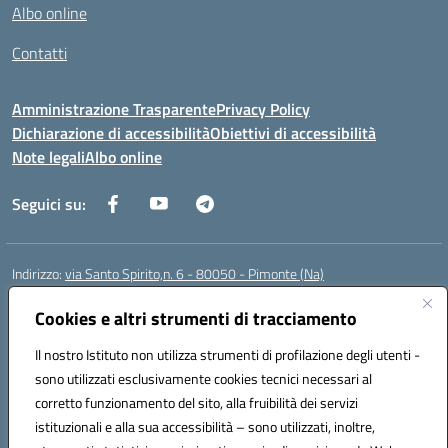
Albo online
Contatti
Amministrazione Trasparente
Privacy Policy
Dichiarazione di accessibilità
Obiettivi di accessibilità
Note legali
Albo online
Seguici su:
Indirizzo:
via Santo Spirito,n. 6 - 80050 - Pimonte (Na)
Centralino:
0818792130
Email:
naic86400x@istruzione.it
Posta elettronica certificata (PEC):
Cookies e altri strumenti di tracciamento
naic86400x@pec.istruzione.it
Codice fiscale: 82008870634
Il nostro Istituto non utilizza strumenti di profilazione degli utenti -
Codice meccanografico:
NAIC86400X
sono utilizzati esclusivamente cookies tecnici necessari al
Codice Indice delle Pubbliche Amministrazioni (IPA): ISTSC_NAIC86400X
corretto funzionamento del sito, alla fruibilità dei servizi
Codice unico di fatturazione (CUF): UF5NKX
istituzionali e alla sua accessibilità – sono utilizzati, inoltre,