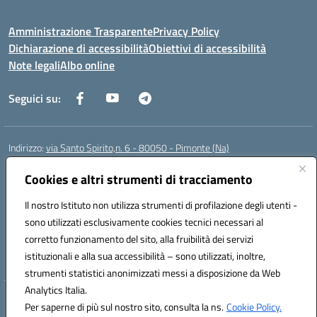
Amministrazione Trasparente
Privacy Policy
Dichiarazione di accessibilità
Obiettivi di accessibilità
Note legali
Albo online
Seguici su:
Indirizzo:
via Santo Spirito,n. 6 - 80050 - Pimonte (Na)
Centralino:
0818792130
Email:
naic86400x@istruzione.it
Posta elettronica certificata (PEC):
Cookies e altri strumenti di tracciamento
naic86400x@pec.istruzione.it
Codice fiscale: 82008870634
Il nostro Istituto non utilizza strumenti di profilazione degli utenti -
Codice meccanografico:
NAIC86400X
sono utilizzati esclusivamente cookies tecnici necessari al
Codice Indice delle Pubbliche Amministrazioni (IPA): ISTSC_NAIC86400X
corretto funzionamento del sito, alla fruibilità dei servizi
Codice unico di fatturazione (CUF): UF5NKX
istituzionali e alla sua accessibilità – sono utilizzati, inoltre,
strumenti statistici anonimizzati messi a disposizione da Web
Analytics Italia.
Hosting & Powered by 3D Solution S.r.l.
Per saperne di più sul nostro sito, consulta la ns.
Cookie Policy.