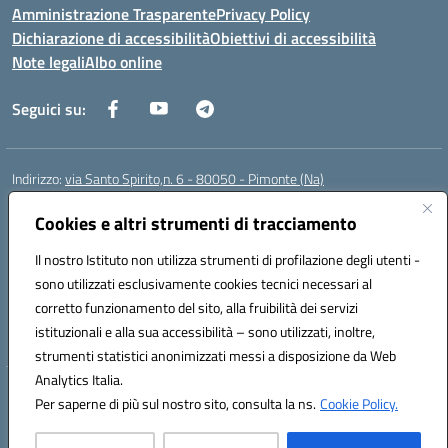
Amministrazione Trasparente
Privacy Policy
Dichiarazione di accessibilità
Obiettivi di accessibilità
Note legali
Albo online
Seguici su:
Indirizzo:
via Santo Spirito,n. 6 - 80050 - Pimonte (Na)
Centralino:
0818792130
Email:
naic86400x@istruzione.it
Posta elettronica certificata (PEC):
Cookies e altri strumenti di tracciamento
naic86400x@pec.istruzione.it
Codice fiscale: 82008870634
Il nostro Istituto non utilizza strumenti di profilazione degli utenti -
Codice meccanografico:
NAIC86400X
sono utilizzati esclusivamente cookies tecnici necessari al
Codice Indice delle Pubbliche Amministrazioni (IPA): ISTSC_NAIC86400X
corretto funzionamento del sito, alla fruibilità dei servizi
Codice unico di fatturazione (CUF): UF5NKX
istituzionali e alla sua accessibilità – sono utilizzati, inoltre,
strumenti statistici anonimizzati messi a disposizione da Web
Analytics Italia.
Hosting & Powered by 3D Solution S.r.l.
Per saperne di più sul nostro sito, consulta la ns.
Cookie Policy.
Concept & Design by Designers Italia