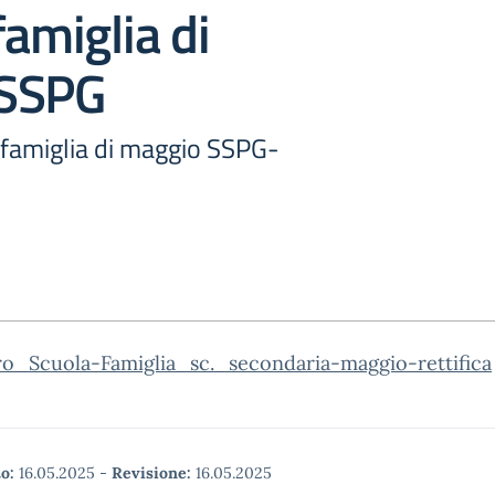
famiglia di
 SSPG
-famiglia di maggio SSPG-
ro_Scuola-Famiglia_sc._secondaria-maggio-rettifica
o:
16.05.2025
-
Revisione:
16.05.2025