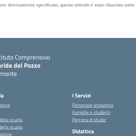
ove diversamente specificato, questo articolo è stato rilasciato sott
tituto Comprensivo
aride del Pozzo
imonte
Visita la pagina iniziale della scuola
la
I Servizi
zione
Personale scolastico
Famiglie e studenti
della scuola
Percorsi di studio
della scuola
Didattica
azione