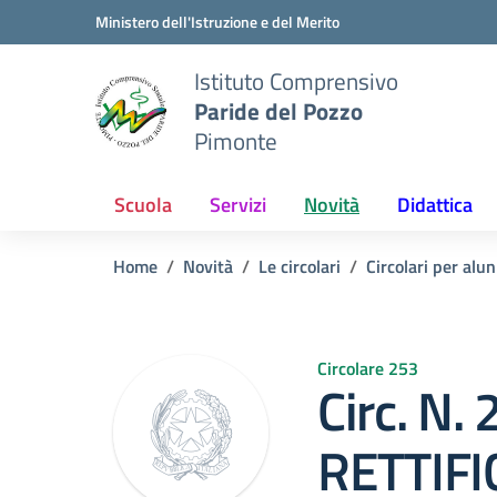
Vai ai contenuti
Vai al menu di navigazione
Vai al footer
Ministero dell'Istruzione e del Merito
Istituto Comprensivo
Paride del Pozzo
Pimonte
Scuola
Servizi
Novità
Didattica
Home
Novità
Le circolari
Circolari per alun
Circolare 253
Circ. N.
RETTIFIC