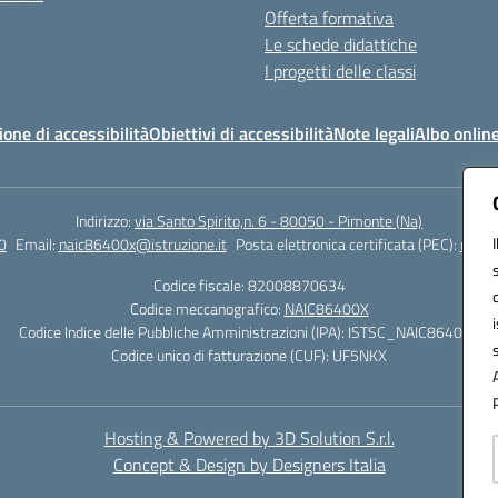
Offerta formativa
Le schede didattiche
I progetti delle classi
ione di accessibilità
Obiettivi di accessibilità
Note legali
Albo onlin
Indirizzo:
via Santo Spirito,n. 6 - 80050 - Pimonte (Na)
0
Email:
naic86400x@istruzione.it
Posta elettronica certificata (PEC):
naic8
Codice fiscale: 82008870634
Codice meccanografico:
NAIC86400X
Codice Indice delle Pubbliche Amministrazioni (IPA): ISTSC_NAIC86400X
Codice unico di fatturazione (CUF): UF5NKX
Hosting & Powered by 3D Solution S.r.l.
Concept & Design by Designers Italia