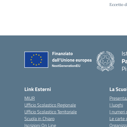
Eccetto d
Is
P
P
— 
Link Esterni
La Scuo
MIUR
Presenta
Ufficio Scolastico Regionale
I luoghi
Ufficio Scolastico Territoriale
I numeri 
Scuola in Chiaro
Le carte 
Iscrizioni On Line
Organizz