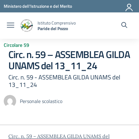
Vai ai contenuti
Vai al menu di navigazione
Vai al footer
Ministero dell'Istruzione e del Merito
Istituto Comprensivo
Paride del Pozzo
Circolare 59
Circ. n. 59 – ASSEMBLEA GILDA
UNAMS del 13_11_24
Circ. n. 59 - ASSEMBLEA GILDA UNAMS del
13_11_24
Personale scolastico
Circ. n. 59 – ASSEMBLEA GILDA UNAMS del