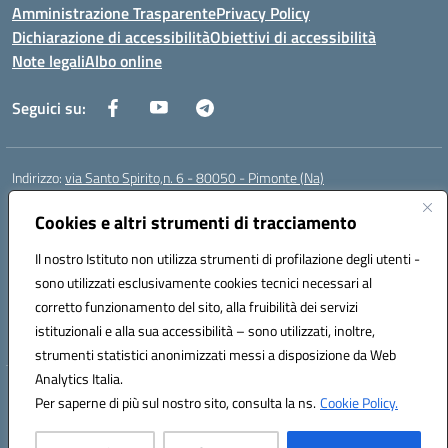
Amministrazione Trasparente
Privacy Policy
Dichiarazione di accessibilità
Obiettivi di accessibilità
Note legali
Albo online
Seguici su:
Indirizzo:
via Santo Spirito,n. 6 - 80050 - Pimonte (Na)
Centralino:
0818792130
Email:
naic86400x@istruzione.it
Posta elettronica certificata (PEC):
Cookies e altri strumenti di tracciamento
naic86400x@pec.istruzione.it
Codice fiscale: 82008870634
Il nostro Istituto non utilizza strumenti di profilazione degli utenti -
Codice meccanografico:
NAIC86400X
sono utilizzati esclusivamente cookies tecnici necessari al
Codice Indice delle Pubbliche Amministrazioni (IPA): ISTSC_NAIC86400X
corretto funzionamento del sito, alla fruibilità dei servizi
Codice unico di fatturazione (CUF): UF5NKX
istituzionali e alla sua accessibilità – sono utilizzati, inoltre,
strumenti statistici anonimizzati messi a disposizione da Web
Analytics Italia.
Hosting & Powered by 3D Solution S.r.l.
Per saperne di più sul nostro sito, consulta la ns.
Cookie Policy.
Concept & Design by Designers Italia