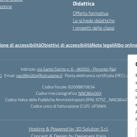
Didattica
azione
Offerta formativa
Le schede didattiche
I progetti delle classi
ione di accessibilità
Obiettivi di accessibilità
Note legali
Albo onlin
Indirizzo:
via Santo Spirito,n. 6 - 80050 - Pimonte (Na)
0
Email:
naic86400x@istruzione.it
Posta elettronica certificata (PEC):
naic8
Codice fiscale: 82008870634
Codice meccanografico:
NAIC86400X
Codice Indice delle Pubbliche Amministrazioni (IPA): ISTSC_NAIC86400X
Codice unico di fatturazione (CUF): UF5NKX
Hosting & Powered by 3D Solution S.r.l.
Concept & Design by Designers Italia