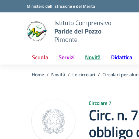
Vai ai contenuti
Vai al menu di navigazione
Vai al footer
Ministero dell'Istruzione e del Merito
Istituto Comprensivo
Paride del Pozzo
Pimonte
Scuola
Servizi
Novità
Didattica
Home
Novità
Le circolari
Circolari per alun
Circolare 7
Circ. n. 
obbligo 