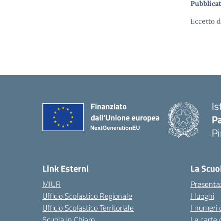
Pubblicat
Eccetto d
Is
P
P
— 
Link Esterni
La Scuo
MIUR
Presenta
Ufficio Scolastico Regionale
I luoghi
Ufficio Scolastico Territoriale
I numeri 
Scuola in Chiaro
Le carte 