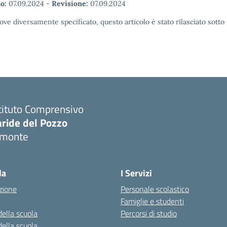
o:
07.09.2024
-
Revisione:
07.09.2024
ove diversamente specificato, questo articolo è stato rilasciato sott
tituto Comprensivo
aride del Pozzo
imonte
Visita la pagina iniziale della scuola
la
I Servizi
zione
Personale scolastico
Famiglie e studenti
della scuola
Percorsi di studio
della scuola