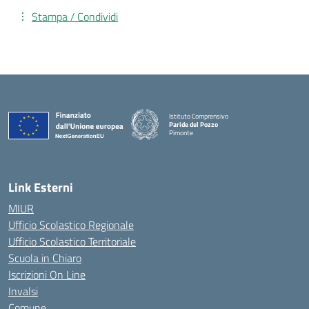
Stampa / Condividi
Istituto Comprensivo
Paride del Pozzo
Pimonte
— Visita la pagina iniziale della scuola
Link Esterni
MIUR
Ufficio Scolastico Regionale
Ufficio Scolastico Territoriale
Scuola in Chiaro
Iscrizioni On Line
Invalsi
Comune