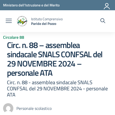
Vai ai contenuti
Vai al menu di navigazione
Vai al footer
Ministero dell'Istruzione e del Merito
Istituto Comprensivo
Paride del Pozzo
Circolare 88
Circ. n. 88 – assemblea
sindacale SNALS CONFSAL del
29 NOVEMBRE 2024 –
personale ATA
Circ. n. 88 - assemblea sindacale SNALS
CONFSAL del 29 NOVEMBRE 2024 - personale
ATA
Personale scolastico