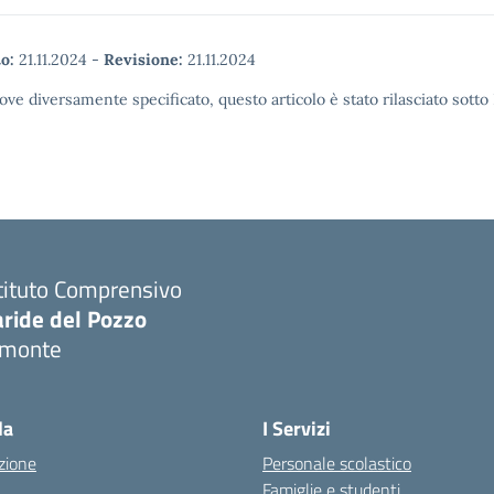
o:
21.11.2024
-
Revisione:
21.11.2024
ove diversamente specificato, questo articolo è stato rilasciato sott
tituto Comprensivo
aride del Pozzo
imonte
Visita la pagina iniziale della scuola
la
I Servizi
zione
Personale scolastico
Famiglie e studenti