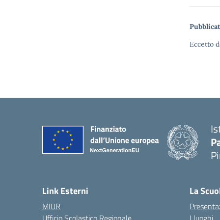
Pubblicat
Eccetto d
Is
P
P
— 
Link Esterni
La Scuo
MIUR
Presenta
Ufficio Scolastico Regionale
I luoghi