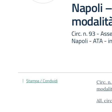
Napoli –
modalità
Circ. n. 93 - As
Napoli - ATA - i
Stampa / Condividi
Circ. n
modalit
All. ci