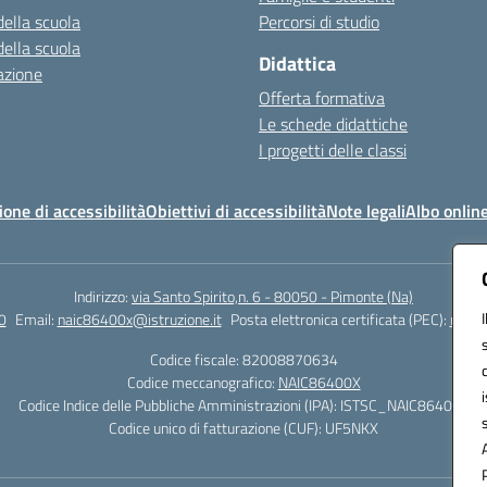
della scuola
Percorsi di studio
della scuola
Didattica
azione
Offerta formativa
Le schede didattiche
I progetti delle classi
ione di accessibilità
Obiettivi di accessibilità
Note legali
Albo onlin
Indirizzo:
via Santo Spirito,n. 6 - 80050 - Pimonte (Na)
0
Email:
naic86400x@istruzione.it
Posta elettronica certificata (PEC):
naic8
Codice fiscale: 82008870634
Codice meccanografico:
NAIC86400X
Codice Indice delle Pubbliche Amministrazioni (IPA): ISTSC_NAIC86400X
Codice unico di fatturazione (CUF): UF5NKX