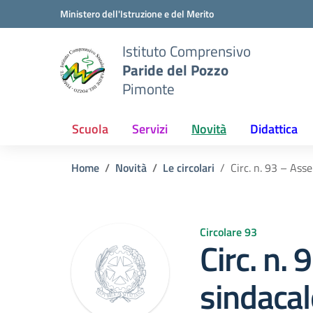
Vai ai contenuti
Vai al menu di navigazione
Vai al footer
Ministero dell'Istruzione e del Merito
Istituto Comprensivo
Paride del Pozzo
Pimonte
Scuola
Servizi
Novità
Didattica
Home
Novità
Le circolari
Circ. n. 93 – Ass
Circolare 93
Circ. n.
sindacal