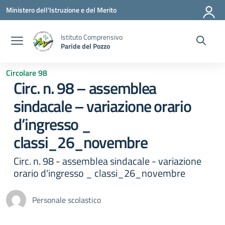
Vai ai contenuti
Vai al menu di navigazione
Vai al footer
Ministero dell'Istruzione e del Merito
Istituto Comprensivo
Paride del Pozzo
Circolare 98
Circ. n. 98 – assemblea
sindacale – variazione orario
d’ingresso _
classi_26_novembre
Circ. n. 98 - assemblea sindacale - variazione
orario d'ingresso _ classi_26_novembre
Personale scolastico