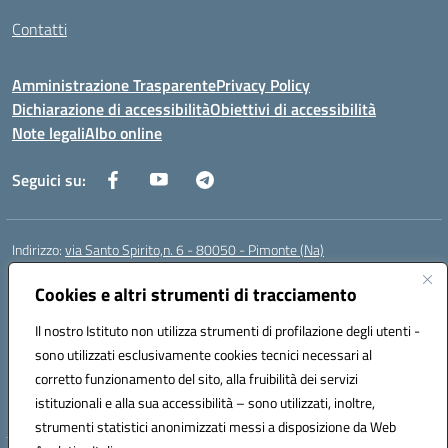
Contatti
Amministrazione Trasparente
Privacy Policy
Dichiarazione di accessibilità
Obiettivi di accessibilità
Note legali
Albo online
Seguici su:
Indirizzo:
via Santo Spirito,n. 6 - 80050 - Pimonte (Na)
Centralino:
0818792130
Email:
naic86400x@istruzione.it
Posta elettronica certificata (PEC):
Cookies e altri strumenti di tracciamento
naic86400x@pec.istruzione.it
Codice fiscale: 82008870634
Il nostro Istituto non utilizza strumenti di profilazione degli utenti -
Codice meccanografico:
NAIC86400X
sono utilizzati esclusivamente cookies tecnici necessari al
Codice Indice delle Pubbliche Amministrazioni (IPA): ISTSC_NAIC86400X
corretto funzionamento del sito, alla fruibilità dei servizi
Codice unico di fatturazione (CUF): UF5NKX
istituzionali e alla sua accessibilità – sono utilizzati, inoltre,
strumenti statistici anonimizzati messi a disposizione da Web