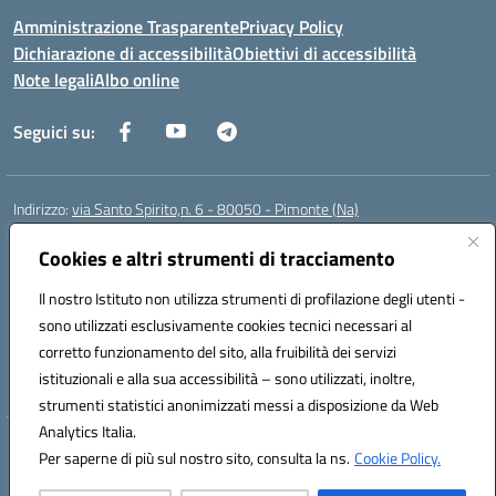
Amministrazione Trasparente
Privacy Policy
Dichiarazione di accessibilità
Obiettivi di accessibilità
Note legali
Albo online
Seguici su:
Indirizzo:
via Santo Spirito,n. 6 - 80050 - Pimonte (Na)
Centralino:
0818792130
Email:
naic86400x@istruzione.it
Posta elettronica certificata (PEC):
Cookies e altri strumenti di tracciamento
naic86400x@pec.istruzione.it
Codice fiscale: 82008870634
Il nostro Istituto non utilizza strumenti di profilazione degli utenti -
Codice meccanografico:
NAIC86400X
sono utilizzati esclusivamente cookies tecnici necessari al
Codice Indice delle Pubbliche Amministrazioni (IPA): ISTSC_NAIC86400X
corretto funzionamento del sito, alla fruibilità dei servizi
Codice unico di fatturazione (CUF): UF5NKX
istituzionali e alla sua accessibilità – sono utilizzati, inoltre,
strumenti statistici anonimizzati messi a disposizione da Web
Analytics Italia.
Hosting & Powered by 3D Solution S.r.l.
Per saperne di più sul nostro sito, consulta la ns.
Cookie Policy.
Concept & Design by Designers Italia