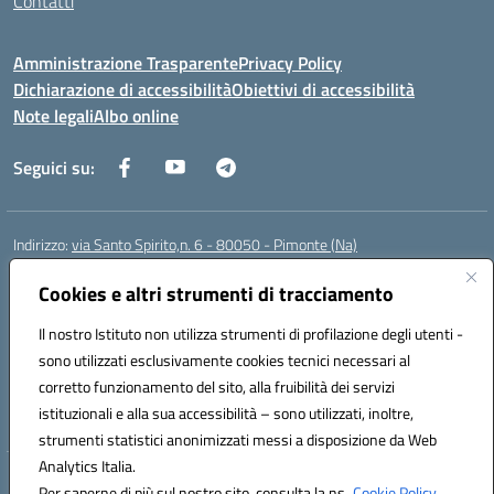
Contatti
Amministrazione Trasparente
Privacy Policy
Dichiarazione di accessibilità
Obiettivi di accessibilità
Note legali
Albo online
Seguici su:
Indirizzo:
via Santo Spirito,n. 6 - 80050 - Pimonte (Na)
Centralino:
0818792130
Email:
naic86400x@istruzione.it
Posta elettronica certificata (PEC):
Cookies e altri strumenti di tracciamento
naic86400x@pec.istruzione.it
Codice fiscale: 82008870634
Il nostro Istituto non utilizza strumenti di profilazione degli utenti -
Codice meccanografico:
NAIC86400X
sono utilizzati esclusivamente cookies tecnici necessari al
Codice Indice delle Pubbliche Amministrazioni (IPA): ISTSC_NAIC86400X
corretto funzionamento del sito, alla fruibilità dei servizi
Codice unico di fatturazione (CUF): UF5NKX
istituzionali e alla sua accessibilità – sono utilizzati, inoltre,
strumenti statistici anonimizzati messi a disposizione da Web
Analytics Italia.
Hosting & Powered by 3D Solution S.r.l.
Per saperne di più sul nostro sito, consulta la ns.
Cookie Policy.