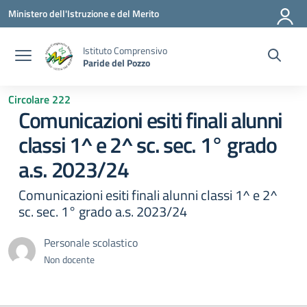
Vai ai contenuti
Vai al menu di navigazione
Vai al footer
Ministero dell'Istruzione e del Merito
Istituto Comprensivo
Paride del Pozzo
Circolare 222
Comunicazioni esiti finali alunni
classi 1^ e 2^ sc. sec. 1° grado
a.s. 2023/24
Comunicazioni esiti finali alunni classi 1^ e 2^
sc. sec. 1° grado a.s. 2023/24
Personale scolastico
Non docente