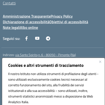
Contatti
Amministrazione Trasparente
Privacy Policy
Dichiarazione di accessibilità
Obiettivi di accessibilità
Note legali
Albo online
Seguici su:
Indirizzo:
via Santo Spirito,n. 6 - 80050 - Pimonte (Na)
Centralino:
0818792130
Email:
naic86400x@istruzione.it
Posta elettronica certificata (PEC):
Cookies e altri strumenti di tracciamento
naic86400x@pec.istruzione.it
Codice fiscale: 82008870634
Il nostro Istituto non utilizza strumenti di profilazione degli utenti -
Codice meccanografico:
NAIC86400X
sono utilizzati esclusivamente cookies tecnici necessari al
Codice Indice delle Pubbliche Amministrazioni (IPA): ISTSC_NAIC86400X
corretto funzionamento del sito, alla fruibilità dei servizi
Codice unico di fatturazione (CUF): UF5NKX
istituzionali e alla sua accessibilità – sono utilizzati, inoltre,
strumenti statistici anonimizzati messi a disposizione da Web
Analytics Italia.