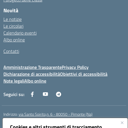
Novità
Le notizie
Le circolari
Calendario eventi
Albo online
Contatti
Amministrazione Trasparente
Privacy Policy
Dichiarazione di accessibilità
Obiettivi di accessibilità
Note legali
Albo online
Seguici su:
Indirizzo:
via Santo Spirito,n. 6 - 80050 - Pimonte (Na)
Centralino:
0818792130
Email:
naic86400x@istruzione.it
Posta elettronica certificata (PEC):
Cookies e altri strumenti di tracciamento
naic86400x@pec.istruzione.it