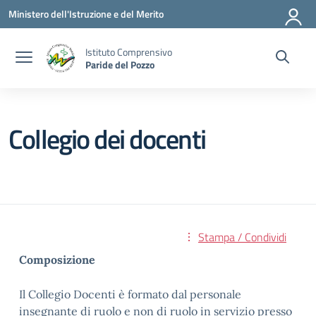
Vai ai contenuti
Vai al menu di navigazione
Vai al footer
Ministero dell'Istruzione e del Merito
Istituto Comprensivo
Paride del Pozzo
Collegio dei docenti
Stampa / Condividi
Composizione
Il Collegio Docenti è formato dal personale
insegnante di ruolo e non di ruolo in servizio presso