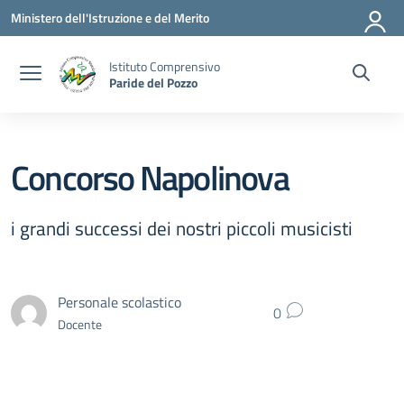
Vai ai contenuti
Vai al menu di navigazione
Vai al footer
Ministero dell'Istruzione e del Merito
Istituto Comprensivo
Paride del Pozzo
Concorso Napolinova
i grandi successi dei nostri piccoli musicisti
Personale scolastico
0
Docente