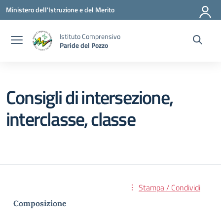
Vai ai contenuti
Vai al menu di navigazione
Vai al footer
Ministero dell'Istruzione e del Merito
Istituto Comprensivo
Paride del Pozzo
Consigli di intersezione,
interclasse, classe
Stampa / Condividi
Composizione