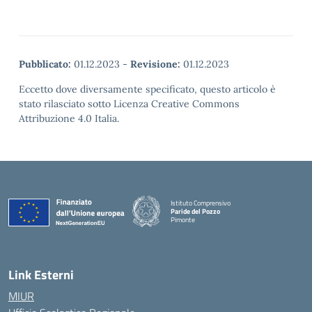
Pubblicato:
01.12.2023
-
Revisione:
01.12.2023
Eccetto dove diversamente specificato, questo articolo è
stato rilasciato sotto Licenza Creative Commons
Attribuzione 4.0 Italia.
Istituto Comprensivo
Paride del Pozzo
Pimonte
— Visita la pagina iniziale della scuola
Link Esterni
MIUR