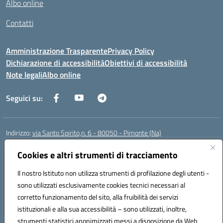
Albo online
Contatti
Amministrazione Trasparente
Privacy Policy
Dichiarazione di accessibilità
Obiettivi di accessibilità
Note legali
Albo online
Seguici su:
Indirizzo:
via Santo Spirito,n. 6 - 80050 - Pimonte (Na)
Centralino:
0818792130
Email:
naic86400x@istruzione.it
Posta elettronica certificata (PEC):
Cookies e altri strumenti di tracciamento
naic86400x@pec.istruzione.it
Codice fiscale: 82008870634
Il nostro Istituto non utilizza strumenti di profilazione degli utenti -
Codice meccanografico:
NAIC86400X
sono utilizzati esclusivamente cookies tecnici necessari al
Codice Indice delle Pubbliche Amministrazioni (IPA): ISTSC_NAIC86400X
corretto funzionamento del sito, alla fruibilità dei servizi
Codice unico di fatturazione (CUF): UF5NKX
istituzionali e alla sua accessibilità – sono utilizzati, inoltre,
strumenti statistici anonimizzati messi a disposizione da Web