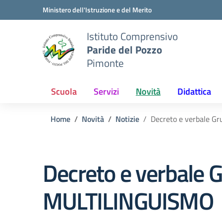
Vai ai contenuti
Vai al menu di navigazione
Vai al footer
Ministero dell'Istruzione e del Merito
Istituto Comprensivo
Paride del Pozzo
Pimonte
Scuola
Servizi
Novità
Didattica
Home
Novità
Notizie
Decreto e verbale G
Decreto e verbale 
MULTILINGUISMO