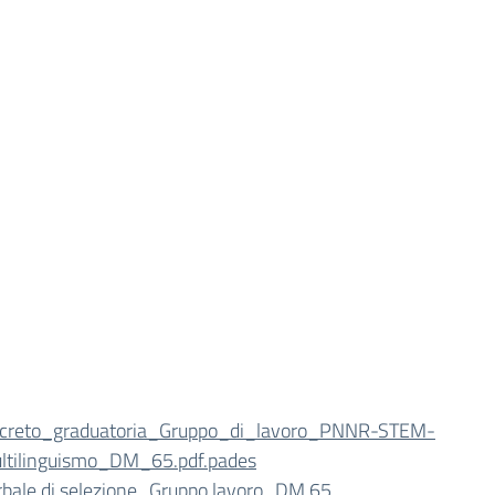
creto_graduatoria_Gruppo_di_lavoro_PNNR-STEM-
ltilinguismo_DM_65.pdf.pades
rbale di selezione_Gruppo lavoro_DM 65