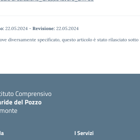
o:
22.05.2024
-
Revisione:
22.05.2024
ove diversamente specificato, questo articolo è stato rilasciato sott
tituto Comprensivo
aride del Pozzo
imonte
Visita la pagina iniziale della scuola
la
I Servizi