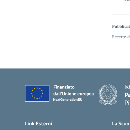
Pubblicat
Eccetto d
Is
P
P
— 
Link Esterni
La Scuo