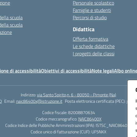
zione
Personale scolastico
Famiglie e studenti
della scuola
Percorsi di studio
della scuola
Didattica
azione
Offerta formativa
Le schede didattiche
I progetti delle classi
ione di accessibilità
Obiettivi di accessibilità
Note legali
Albo onlin
Indirizzo:
via Santo Spirito,n. 6 - 80050 - Pimonte (Na)
0
Email:
naic86400x@istruzione.it
Posta elettronica certificata (PEC):
naic8
Codice fiscale: 82008870634
Codice meccanografico:
NAIC86400X
Codice Indice delle Pubbliche Amministrazioni (IPA): ISTSC_NAIC86400X
Codice unico di fatturazione (CUF): UF5NKX