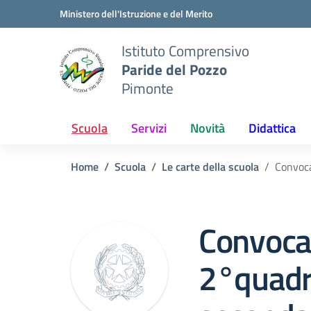
Vai ai contenuti
Vai al menu di navigazione
Vai al footer
Ministero dell'Istruzione e del Merito
Istituto Comprensivo
Paride del Pozzo
Pimonte
Scuola
Servizi
Novità
Didattica
Home
Scuola
Le carte della scuola
Convoca
Convocaz
2°quadr