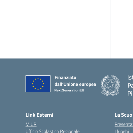
Is
P
P
— 
Link Esterni
La Scuo
MIUR
Presenta
Ufficio Scolastico Regionale
I luoghi