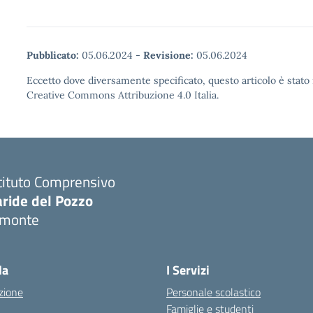
Pubblicato:
05.06.2024
-
Revisione:
05.06.2024
Eccetto dove diversamente specificato, questo articolo è stato 
Creative Commons Attribuzione 4.0 Italia.
tituto Comprensivo
aride del Pozzo
imonte
Visita la pagina iniziale della scuola
la
I Servizi
zione
Personale scolastico
Famiglie e studenti