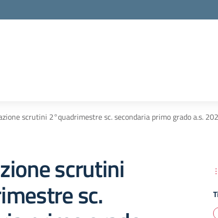
zione scrutini 2°quadrimestre sc. secondaria primo grado a.s. 20
ione scrutini
imestre sc.
T